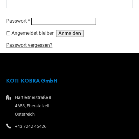
Erforderlich
Passwort
*
Angemeldet bleiben
Anmelden
Passwort vergessen?
KOTI-KOBRA GmbH
Hartleitnerstraße 8
4653, Eberstalzell
Österreich
+43 7242 45426